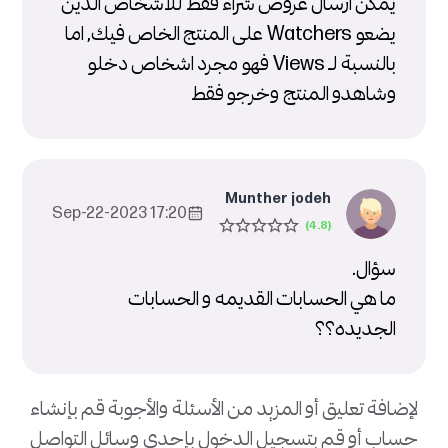
يمكن ارسال عروض شراء فقط للأشخاص الذين
يضعو Watchers على المنتج الخاص فيك, اما
بالنسبة لـــ Views فهو مجرد اشخاص دخلو
وشاهدو المنتج وخرجو فقط
Munther jodeh
17:20 2023-Sep-22
سؤال.
ما هي الحسابات القديمه و الحسابات
الجديده؟؟
لإضافة تعليق أو المزيد من الأسئلة والأجوبة قم بإنشاء
حساب أو قم بتسجيل الدخول بإحدى وسائل التواصل