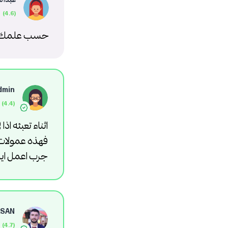
حسب علمك ال 500 دولار شو بطلع عليها عمولات لو بدي اعبي منه
dmin
اثناء تعبئه اذ
فهذه عمولات
جرب اعمل ايداع ب ١٠٠$ وسوف
SAN