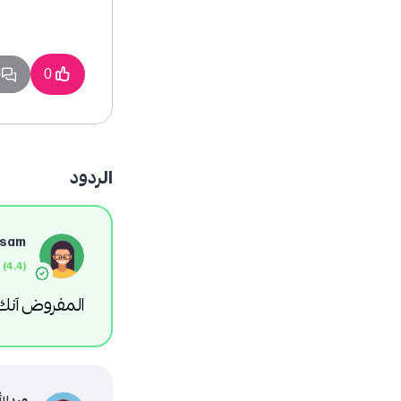
6
0
الردود
sam
المفروض آنك 
عبدالل