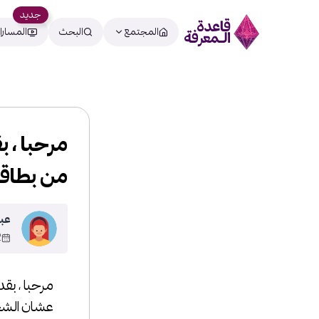
جديد
المجتمع
البحث
المسارا
مرحبا ، ب
من بطاق
عبد
8
مرحبا ، بقد
عشان الشح