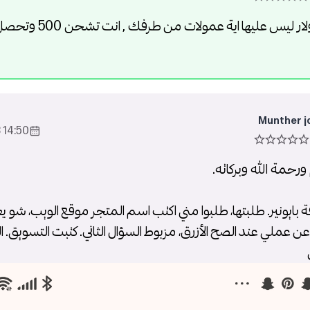
Munther j
14:50 2023-Dec-06
ورحمة الله وبركاته.
ة بايونير. طلبتها، طلبوا مني اكتب اسم المتجر موقع الويب، شو يعن
ن عملي عند الصح الأزرق، مزبوط السؤال الثاني. كتبت التسويق. ال