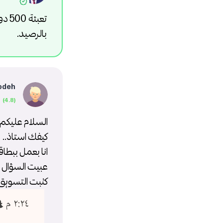
بالرصيد.
odeh
السلام عليكم 
كيفك استاذ..
انا بعمل ببطاق
عبيت السؤال ع
كتبت التسويق