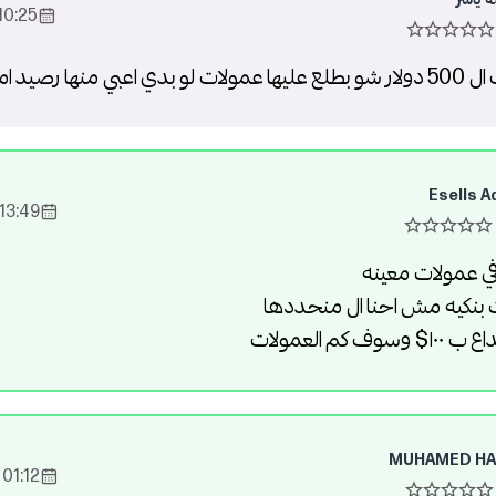
0:25 2022-Feb-18
ا رصيد امبورتر ؟
Esells A
13:49 2022-Feb-18
ا في عمولات معينه
 بنكيه مش احنا ال منحددها
 كم العمولات
MUHAMED HA
01:12 2022-Feb-20