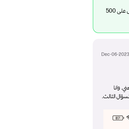
تعبئة 500 دولار ليس عليها اية عمولات من طرفك , انت تشحن 500 وتحصل على 500
ي. وانا
سؤال الثالث.