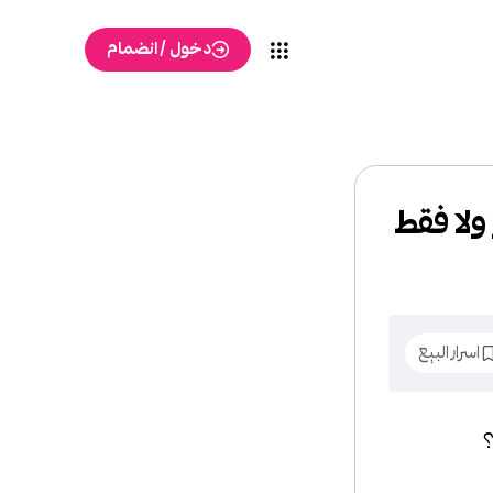
دخول / انضمام
 ولا فقط
اسرار البيع
؟