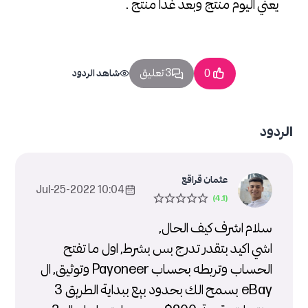
يعني اليوم منتج وبعد غدا منتج .
3 تعليق
0
شاهد الردود
الردود
عثمان قراقع
10:04 2022-Jul-25
سلام اشرف كيف الحال,
اشي اكيد بتقدر تدرج بس بشرط, اول ما تفتح
الحساب وتربطه بحساب Payoneer وتوثيق, ال
eBay بسمح الك بحدود بيع ببداية الطريق 3