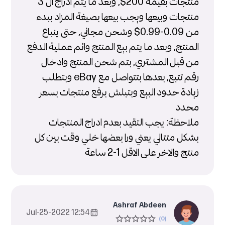
منتجات بقيمة 200$, وبعد ما يتم ادراج ال 3
منتجات وبيعها ويجب بيعها بصيغة المزاد ببدء
من 0.09-0.99$ وشحن مجاني, حتى ينباع
المنتج, وبعد ما يتم بيع المنتج واتم عملية الدفع
من قبل المشتري, بتم شحن المنتج وادخال
رقم تتبع, بعدها بتتواصل مع eBay وبتطلب
زيادة حدود البيع وبتبلش برفع منتجات بسعر
محدد
ملاحظة: يجب التقيد بعدم ادراج المنتجات
بشكل متتالي يعني ورا بعضها خلي وقت بين كل
منتج والاخر على الاقل 1-2 ساعة
Ashraf Abdeen
12:54 2022-Jul-25