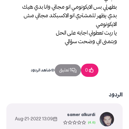
بظهرلي بس الايكونومي انو مجاني وانا بدي هيك
بدي يظهر للمشتري انو الاكسبكتد مجاني مش
الايكونومي
يا ريت تعطوني اجابه على الحل
وبتمنى اني وضحت سؤالي
1 تعليق
0
شاهد الردود
الردود
samer alkurdi
13:09 2022-Aug-21