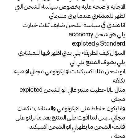
الاجابه واضحه عليه بخصوص سياسة الشحن التي
تظهر للمشتري عندما يرى منتجاتي
انا عندي في سياسه الشحن ضايف ثلاث خيارات
يلي هو شحن economy
Standerd و expicted
السؤال كيف الطريقه يلي بدي اظهر فيها للمشتري
يلي بشوف المنتج يلي الي
انو شحن مثلا اكسبكتدت او ايكونومي مجاني او عليه
تكلفه
مثال ..انا حطيت منتج غالي انو الشحن expicted
مجاني
وانا بكون حاطط على الايكونومي والستاندرت كمان
مجاني ..بس لما افوت على المنتج بعد ما نزلتو على
قائمه الشحن ما بظهرلي انو الشحن اكسبكتد
مجاني