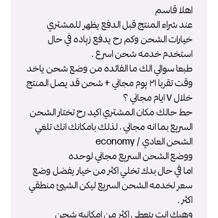
اهلا قاسم
عند شراء المنتج قبل الدفع يظهر للمشتري
خيارات الشحن وكم رح يدفع زياده في حال
استخدم خدمه شحن اسرع .
طبعا سوالي الك ما الفائده من وضع شحن ياخد
وقت تقربا ٢١ يوم مجاني + شحن قد يصل المنتج
خلال ٧ ايام مجاني ؟
حط حالك مكان المشتري اكيد رح تختار الشحن
السريع بما انه مجاني ، لذلك بامكانك انك تلغي
الشحن العادي / economy
ووضع الشحن السريع مجاني لوحده
اما في حال بدك تخلي اكثر من خيار يفضل وضع
سعر لخدمه الشحن السريع ليكن الشيئ منطقي
اكثر .
وهيك انت بتعطي اكثر من امكانيه شحن