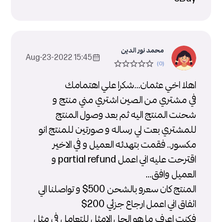
محمد نور الدين
15:45 2022-Aug-23
اهلا اخي عثمان...شكرا علي اهتمامك
في مشتري من الصين اشتري مني منتج و
شحنت المنتج اليه ثم بعد وصول المنتج
للمشتري بعت لي رساله و صورتين للمنتج انو
مكسور.. فقمت بتهدئه العميل و في الاخير
اقترحت عليه اني اعمل partial refund و
العميل وافق...
المنتج كان سعرو بالشحن 500$ و تواصلنا الي
اتفاق اني اعمل ارجاع جزئي 200$
فكنت اعرف ما هو الحل الامثل للتعامل في مثل