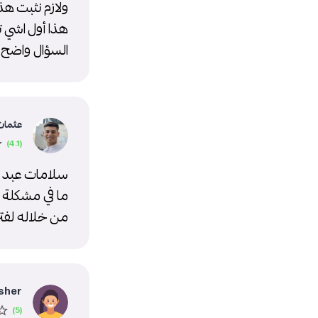
ولازم نثبت هذا ا
هذا أول اشي ت
السؤال واضح 
عثمان 
سلامات عبد 
من خلاله لفت
sher