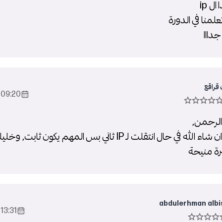
ل ip
علمنا في الدورة
جدااا
قراقع
09:20 2022-Aug-24
الرحمن,
ما في مشكلة ان شاء الله في حال انتقلت لـ IP ثاني بس المهم يك
رة منيحة
abdulerhman albi
13:31 2022-Aug-24