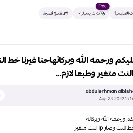
Free
ت التعليمية
أدوات إيسيلز
مقاطع قصيرة
يكم ورحمه الله وبركاتهاحنا غيرنا خط ال
abdulerhman albish
15:17 2022-Aug-
كم ورحمه الله وبركاته
نت وصار ip النت متغير