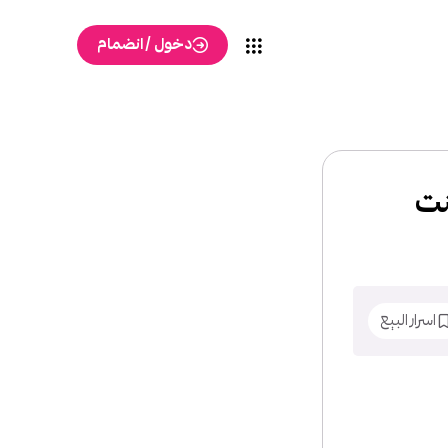
دخول / انضمام
نت
اسرار البيع