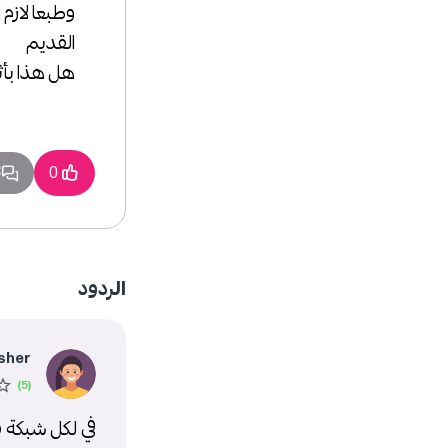
القديم
هل هذا بأث
3
0
الردود
sher
في لكل شبكة ip وهذا ال ip بكون متغير