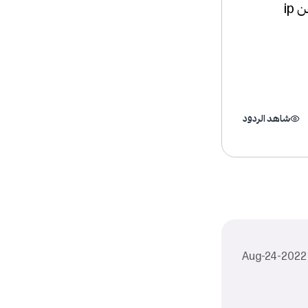
وطبعا لازم احكي مع الشركة أنة يثبتو ال ip لكن راح يكون ip الجديد يختلف عن ip
شاهد الردود