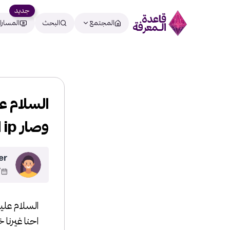
جديد
المجتمع
البحث
المسارا
السلام عل
وصار ip النت متغير وطبعا لازم…
er
23
السلام علي
احنا غيرنا خط ال