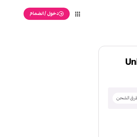
دخول / انضمام
يه الشحن الى United
رق الشحن