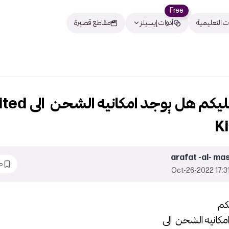
Free
ت التعليمية
أدوات إيسيلز
مقاطع قصيرة
السلام عليكم هل يوجد امكان
K
arafat -al- mas
ط
17:31 2022-Oct-
يكم
مكانيه الشحن الى