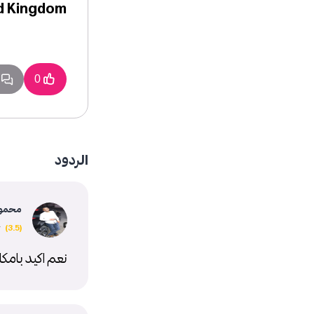
d Kingdom
4
0
الردود
محمود 
نعم اكيد بامكانك ال