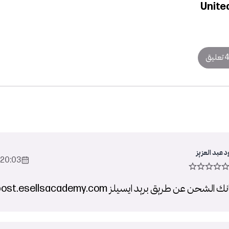
Unite
 تعليق
عبد العزيز
20:03 2022-Oct-26
شحن عن طريق بريد ايسيلز post.esellsacademy.com