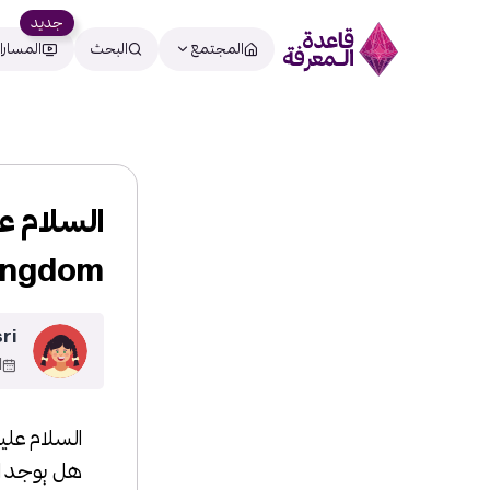
جديد
المجتمع
البحث
المسارا
ingdom
ri
26
السلام عل
هل يوجد ا