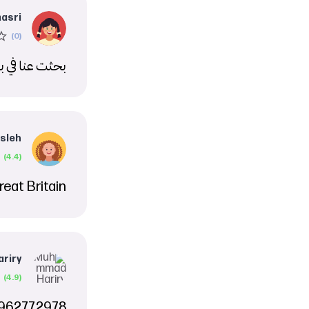
masri
بحثت عنا في 
sleh
Great Britain اسمها بموقع ال
riry
0962772978 تواصل م