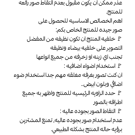
عذر ممكن ان يكون مقبول بعدم التقاط صور رائعه
للمنتج.
اهم الخصائص الاساسيه للحصول على
صور جيده للمنتج الخاص بكم:
🚩 خلفيه المنتج ان تكون نظيفه من المفضل
التصوير على خلفيه بيضاء ونظيفه
تجنب اي زينه او زخرفه من جميع انواعها
🚩 استخدام اضواء اضافيه :
ان كنت تصور بغرفه مغلقه مهم جدا استخدام ضوء
اضافي وبلون ابيض..
🚩 حدد الزاويه الرئيسيه للمنتج واظهر به جميع
اطرافه بالصور
🚩 التقاط الصور بجوده عاليه :
عدم استخدام صور بجوده عاليه, تمنع المشترين
برؤيه حاله المنتج بشكله الطبيعي.