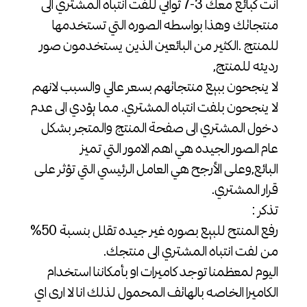
انت كبائع معك 3-7 ثواني للفت انتباه المشتري الى
منتجاتك وهذا بواسطه الصوره التي تستخدمها
للمنتج .الكثير من البائعين الذين يستخدمون صور
رديئه للمنتج,
لا ينجحون ببيع منتجاتهم بسعر عالي والسبب لانهم
لا ينجحون بلفت انتباه المشتري. مما يؤدي الى عدم
دخول المشتري الى صفحة المنتج والمتجر بشكل
عام الصور الجيده هي اهم الامور التي تميز
البائع,وعلى الأرجح هي العامل الرئيسي التي تؤثر على
قرار المشتري.
تذكر :
رفع المنتح للبيع بصوره غير جيده تقلل بنسبة 50%
من لفت انتباه المشتري الى منتجك.
اليوم لمعظمنا توجد كاميرات او بأمكاننا استخدام
الكاميرا الخاصه بالهاتف المحمول لذلك انا لا ارى اي