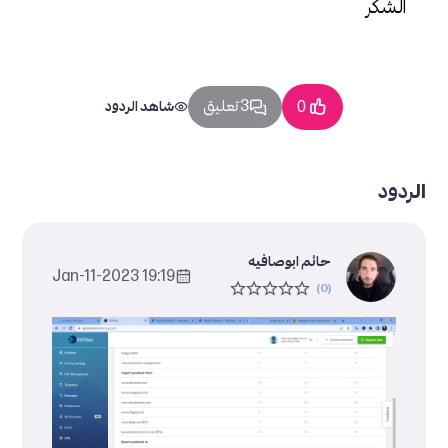
الشكر
3 تعليق
0
شاهد الردود
الردود
حاتم ابوصافيه
19:19 2023-Jan-11