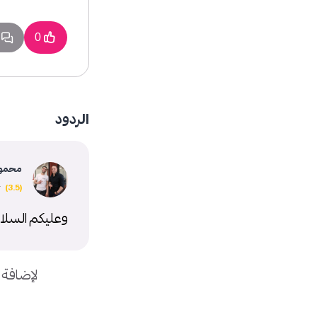
1 
0
الردود
محمود 
وعليكم السلام
لإضافة 