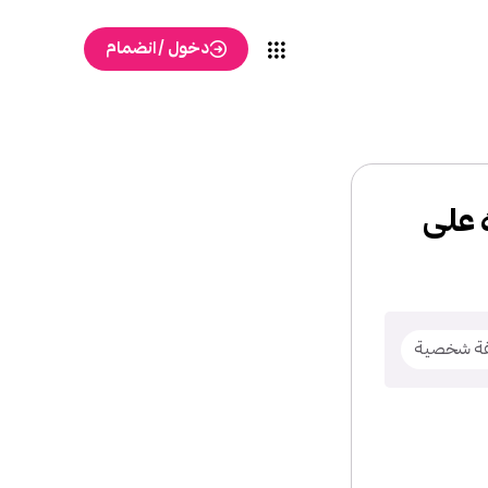
دخول / انضمام
 على
قة شخصية