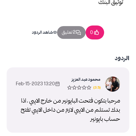
توثيق البنك
2 تعليق
0
شاهد الردود
الردود
محمود عبد العزيز
13:20 2023-Feb-15
مرحبا بتكون فتحت البايونير من خارج الايبي ، اذا
بدك تستلم من الايبي لازم من داخل الايبي تفتح
حساب بايونير