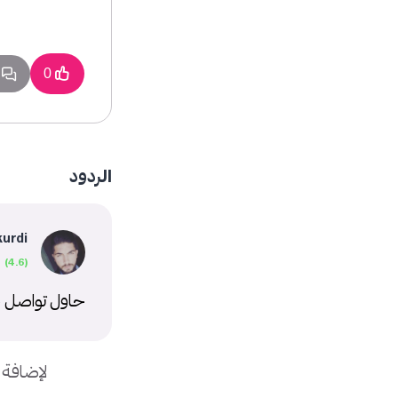
1 
0
الردود
kurdi
حاول تواصل م
لإضافة 