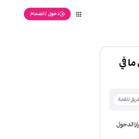
دخول / انضمام
ما في
طريق للقمة
را الدخول