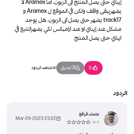
إيباي حتى يصل المنتج الى الزبون. اما Aramex لا
يضهريبقى واقف ولكن في الموقع ل Aramex و
track17 يضهر حتى يصل الى الزبون. هل يوجد
مشكل عند إيباي او عند اراميكس لكي يضهرالتتبع في
ايباي حتى يصل المنتج
3 تعليق
0
شاهد الردود
الردود
عثمان قراقع
23:22 2023-Mar-29