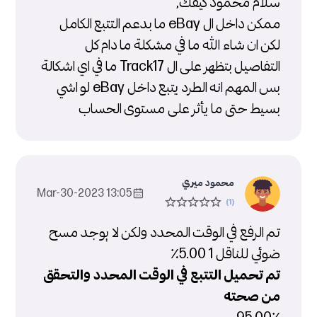
سلام محمود كيفك,
ممكن داخل ال eBay ما بدعم التتبع الكامل
لكن ان شاء الله ما في مشكلة ما دام كل
التفاصيل بتظهر على ال Track17 ما في اي اشكالة
بس المهم انه الطرد يتبع داخل eBay لو اشي
بسيط حتى ما يأثر على مستوى الحساب
محمود ميري
13:05 2023-Mar-30
تم الرفع في الوقت المحدد ولكن لا يوجد مسح
ضوئي للناقل 1 5.00٪
تم تحميل التتبع في الوقت المحدد والتحقق
من صحته