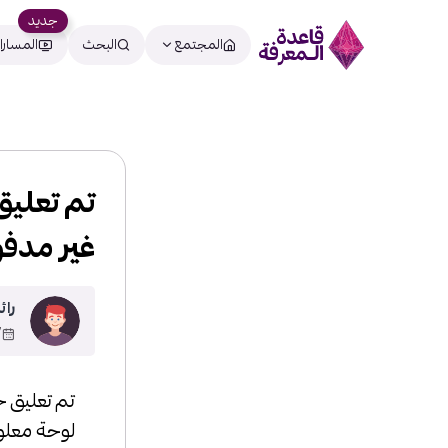
جديد
المجتمع
البحث
المسارا
تم تعليق
غير مدفو
رائ
28
تم تعليق ح