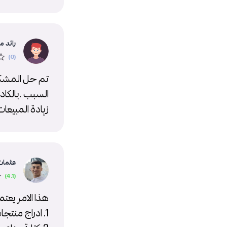
رائد م
تم حل المشكلة
السبب .بالكاد
زيادة المبيعا
عثمان 
هذا الامر يعتم
1. ادراج منتجات بشكل يومي