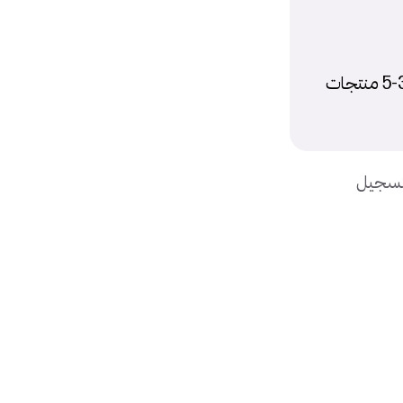
5. وبالنهاية الاستمرار هو الي راح يجيب النتيجة ويجب تخصيص بشكل شهري 3-5 منتجات
بتسجيل