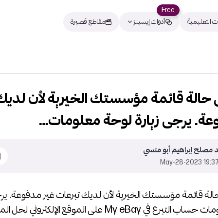
Free
ت التعليمية
أدوات إيسيلز
مقاطع قصيرة
 حالة قائمة مؤسستك الخيرية لأن لديك
عة. يرجى زيارة لوحة معلومات…
د مصلح إبراهيم أبو منسي
19:37 2023-May-
الة قائمة مؤسستك الخيرية لأن لديك تبرعات غير مدفوعة. يرج
لوحة معلومات حساب التبرع في My eBay على الموقع الإلكتروني 