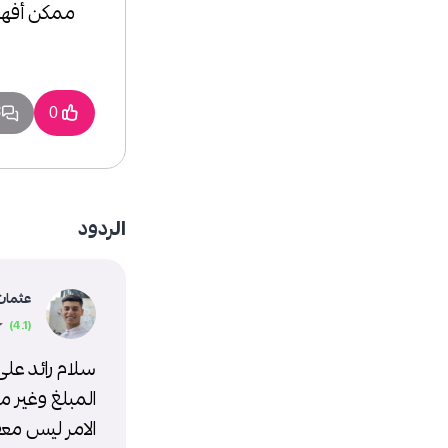
ممكن أفهم 
3
0
الردود
عثمان 
سلام رائد على
المبلغ وغير 
الامر ليس م