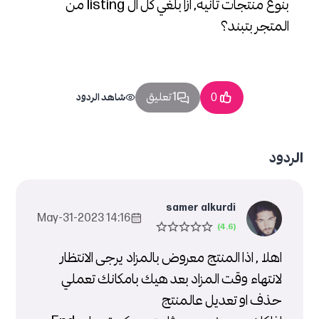
بنوع منتجات تانية, ازا بلغي كل ال listing من
المتجر بتبند؟
1 تعليق
0
شاهد الردود
الردود
samer alkurdi
14:16 2023-May-31
اهلا , اذا المنتج معروض بالمزاد يرجى الانتظار
لانتهاء وقت المزاد بعد هيك بامكانك تعملي
حذف او تعديل عالمنتج