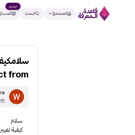
جديد
المجتمع
البحث
المسارا
t from…
ra
17
سلام
كيفية تغيير بيع منتج 