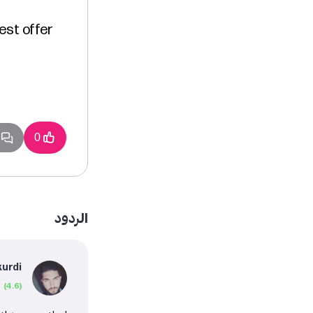
est offer
1 
0
الردود
kurdi