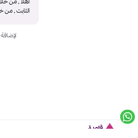
الثابت , من خلال Edit للصفحه وقم
لإضافة 