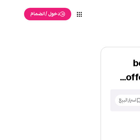
دخول / انضمام
fixe pr إلىbest
off
اسرار البيع