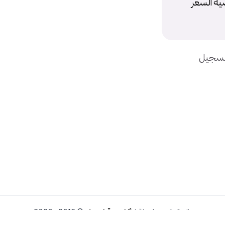
 Best Offer مع بقاء خاصيه السعر
بتسجيل
جميع الحقوق محفوظة لـ
أكاديمية إيسيلز
© 2019 - 2026