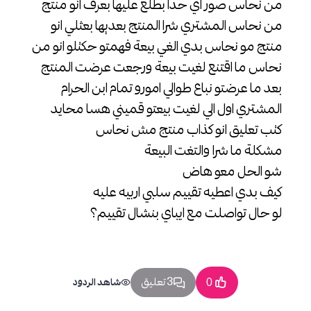
من نحاس صور اي حدا بطلع عليها بعرف انو منتج
من نحاس المشتري شرا المنتج بعديها بعثلي انو
منتج مو نحاس بدي الغي بيعة فهمتو حكتلو انو من
نحاس ما اقتنع لغيت بيعة ورجعت عرضت المنتج
بعد ما عرضتو نباع طوالي امورو تمام ابن الحرام
المشتري اول الي لغيت بيعتو قميني هسا محايد
كتب تعليق انو كذاب منتج مش نحاس
مشكلة ما شرا والتغت البيعة
شو الحل معو هاض
كيف بدي اعطيه تقييم سلبي اربيه عليه
لو حال تواصلت مع ايباي بنشال تقييم؟
3 تعليق
0
شاهد الردود