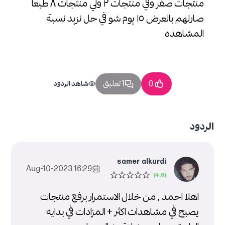
منتجات صفر وفي منتجات ٢ ولي منتجات ٨ طبعا
صارلهم بالعرض ١٥ يوم شو في حل نزيد نسبة
المشاهده
1 تعليق
0
شاهد الردود
الردود
samer alkurdi
16:29 2023-Aug-10
اهلا احمد , من خلال الاستمرار برفع منتجات
يصبح في مشاهدات اكثر + المزادات في بدايه