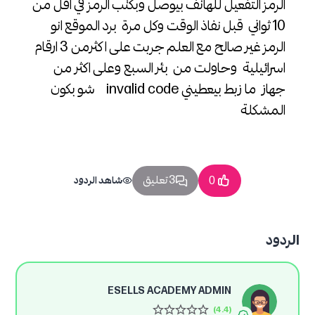
الرمز التفعيل للهاتف بيوصل وبكتب الرمز في اقل من
10 ثواني قبل نفاذ الوقت وكل مرة برد الموقع انو
الرمز غير صالح مع العلم جربت على ا كثرمن 3 ارقام
اسرائيلية وحاولت من بئر السبع وعلى اكثر من
جهاز ما زبط بيعطيني invalid code شو بكون
المشكلة
3 تعليق
0
شاهد الردود
الردود
ESELLS ACADEMY ADMIN