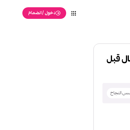
دخول / انضمام
ال قبل
س النجاح