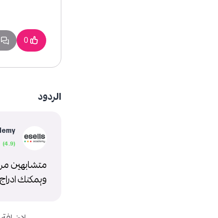
1 
0
الردود
demy
متشابهين من ن
ويمكنك ادراج 