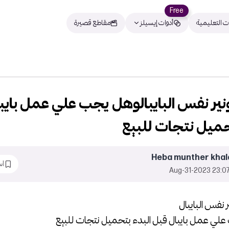
Free
ت التعليمية
أدوات إيسيلز
مقاطع قصيرة
ونير نفس البايبالوهل يجب علي عمل بايب
حميل نتجات للبيع
Heba munther khal
اس
23:07 2023-Aug-3
ر نفس البايبال
ي عمل بايبال قبل البدء بتحميل نتجات للبيع