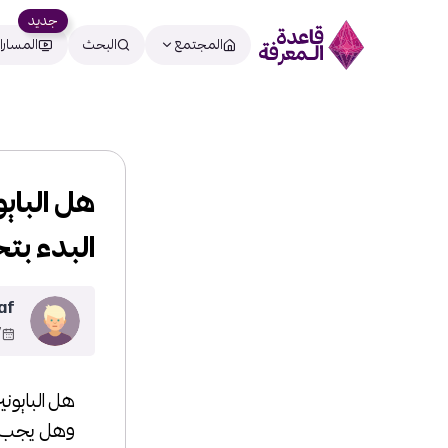
جديد
المجتمع
البحث
المسارا
هل الباي
البدء بت
af
1
هل البايوني
وهل يجب عل