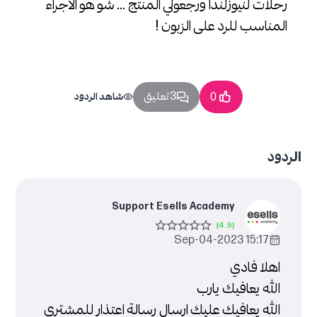
رحلات لنيوزلندا ورجعولي المنتج ... شو هو الاجراء
المناسب للرد على الزبون !
3 تعليق
0
شاهد الردود
الردود
Support Esells Academy
15:17 2023-Sep-04
اهلا فادي
الله يعافيك يارب
الله يعافيك عليك ارسال رسالة اعتذار للمشتري