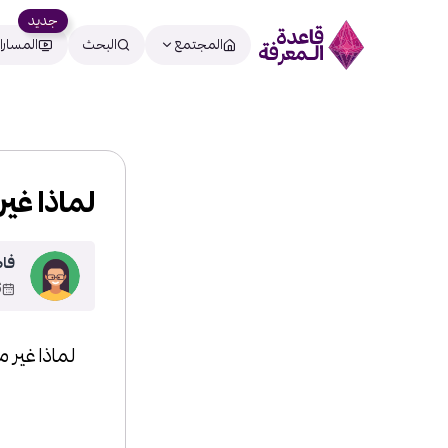
جديد
المجتمع
البحث
المسارا
لماذا غي
فا
11
لماذا غير