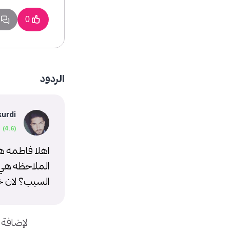
1 
0
الردود
kurdi
اهلا فاطمه ه
الملاحظه هي السعر ي
السبب؟ لان خا
لإضافة 