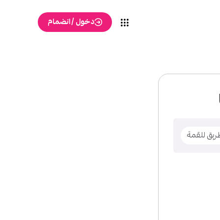
دخول / انضمام
ا
طريق للقمة