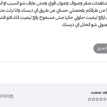
اهدات صفر وصوف وعنوان قوي ومش عارف شو السبب او ال
من طرفكم يفحصلي حسابي عن طريق اني ديسك وانا نزلت منت
ارفع ليميت حكولي حاليا مش مسموح رفع ليميت الك لانو فش
ولي شو الخلل اني ديسك
تعليق
samer al
23:20 2023-Sep-13