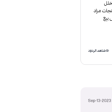
خلل
جات مزاد
 بيع
شاهد الردود