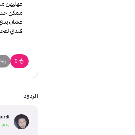
عهليهن مش
ممكن حدا 
عشان بدي 
فبدي تفحص
1 
0
الردود
kurdi