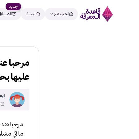
جديد
المجتمع
البحث
المسارا
عليها ب
اي
13