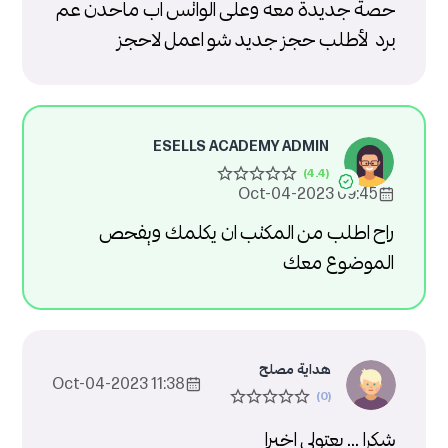
حصة جديدة معه وعلى الواتس اب ماحدن عم
برد لأطلب حجز جديد شو اعمل لاحجز
ESELLS ACADEMY ADMIN
09:45 2023-Oct-04
راح اطلب من المكتب ان يكلمك ويفحص
الموضوع معك
هداية مصلح
11:38 2023-Oct-04
شكرا ... بعتولي اخيرا