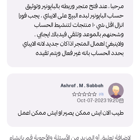
مرحبا ، عند فتح متجر وربطه بالبايونير وتوثيق
حساب البايونير لبدء البيع على الايباي ، يجب فورا
انزال اقل شي ١٠ منتجات لتنشيط الحساب
وشحنهم بالموعد وتلقي فيدباك ايجابي .
ولاينبغيً اهمال المتجر اذا كان جديد لانه الايباي
بحدد الحساب بانه غير فعال ويتم تقيده
Ashraf . M . Sabbah
19:20 2023-Oct-07
طيب الان ايش ممكن يصير او ايش ممكن اعمل
لإضافة تعليق أو المزيد من الأسئلة والأجوبة قم بإنشاء