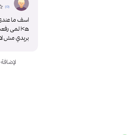
اسف ما عندي
ه>ا لمى رفعت
بريدي مش لاز
لإضافة 