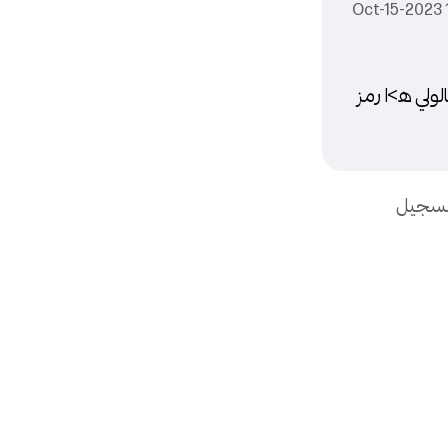
1
لي ه>ا رمز
بتسجيل