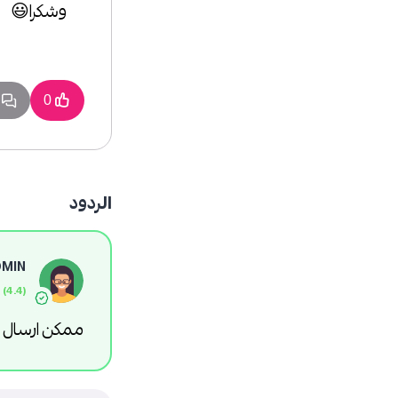
وشكرا😃
4
0
الردود
DMIN
ممكن ارسال لنا reenshot