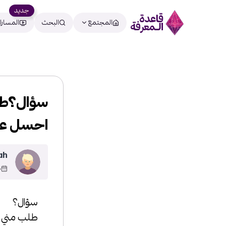
جديد
المجتمع
البحث
المسارا
احسل عل
ah
13
سؤال؟
طلب مني على ايبي TIN ايش هو