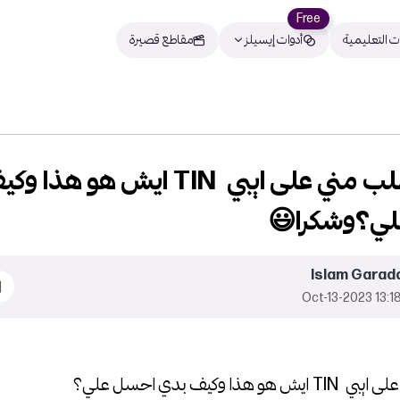
Free
ت التعليمية
أدوات إيسيلز
مقاطع قصيرة
سؤال؟طلب مني على ايبي TIN ايش هو 
ي؟وشكرا😃
Islam Garad
13:18 2023-Oct-
 هذا وكيف بدي احسل علي؟