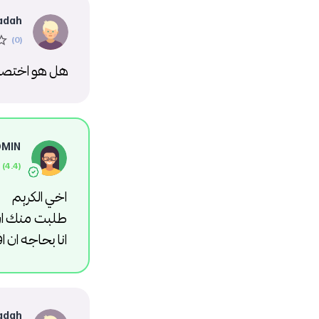
adah
هل هو اختصار
DMIN
اخي الكريم
طلبت منك ارس
انا بحاجه ان
adah